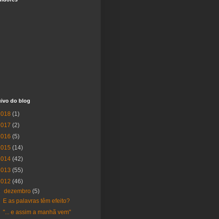
ivo do blog
2018
(1)
2017
(2)
2016
(5)
2015
(14)
2014
(42)
2013
(55)
2012
(46)
▼
dezembro
(5)
E as palavras têm efeito?
"... e assim a manhã vem"