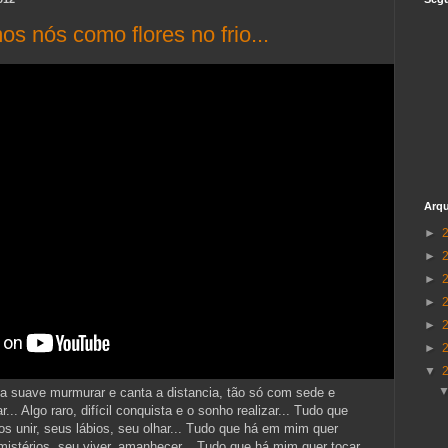
s nós como flores no frio...
Arqu
►
►
►
►
►
►
▼
 suave murmurar e canta a distancia, tão só com sede e
.. Algo raro, difícil conquista e o sonho realizar... Tudo que
s unir, seus lábios, seu olhar... Tudo que há em mim quer
istérios, seu viver, amanhecer... Tudo que há mim quer tocar