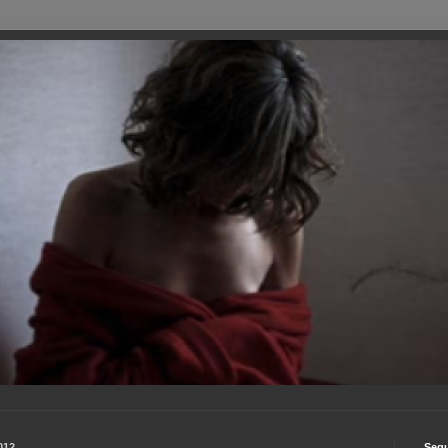
012
Segu