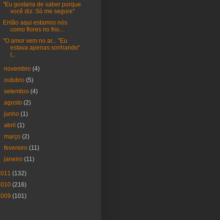
"Eu gostaria de saber porque
você diz: Só me segure"
Então aqui estamos nós
como flores no frio...
"O amor vem no ar... "Eu
estava apenas sonhando"
(...
►
novembro
(4)
►
outubro
(5)
►
setembro
(4)
►
agosto
(2)
►
junho
(1)
►
abril
(1)
►
março
(2)
►
fevereiro
(11)
►
janeiro
(11)
2011
(132)
2010
(216)
2009
(101)