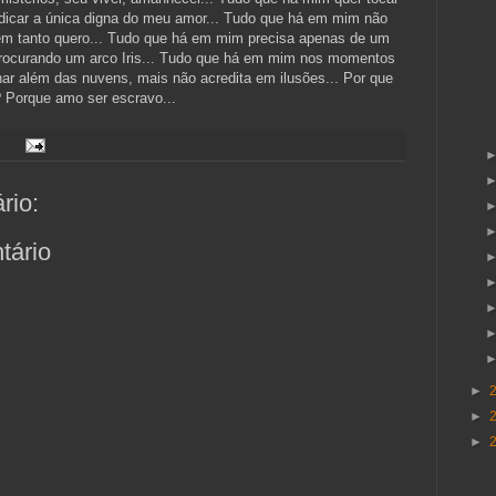
dedicar a única digna do meu amor... Tudo que há em mim não
uem tanto quero... Tudo que há em mim precisa apenas de um
procurando um arco Iris... Tudo que há em mim nos momentos
lhar além das nuvens, mais não acredita em ilusões... Por que
? Porque amo ser escravo...
rio:
tário
►
►
►