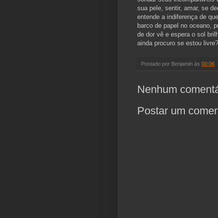
sua pele, sentir, amar, se 
entende a indiferença de q
barco de papel no oceano, 
de dor vê e espera o sol bri
ainda procuro se estou livre
Postado por
Benjamin
às
00:06
Nenhum comentá
Postar um comen