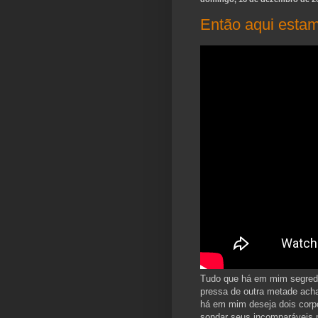
Então aqui estamo
Tudo que há em mim segreda
pressa de outra metade achar.
há em mim deseja dois corpo
sondar seus incomparáveis m